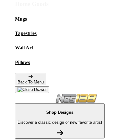
Home Goods
Mugs
Tapestries
Wall Art
Pillows
Back To Menu
Shop Designs
Discover a classic design or new favorite artist