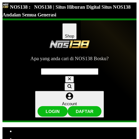
NOS138 :
NOS138 | Situs Hiburan Digital Situs NOS138
Andalan Semua Generasi
Shop
Apa yang anda cari di NOS138 Bosku?
Account
LOGIN
DAFTAR
Explore Categories
Popular Products