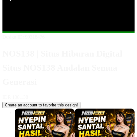
Shop All Designs
NOS138
SITUS HIBURAN
AKSES
HIBURAN
NOS138 LOGIN
SITUS HIBURAN SERU
SITUS
HIBURAN SERU
SITUS HIBURAN DIGITAL
Design ID: 90318476
NOS138 | Situs Hiburan Digital
Situs NOS138 Andalan Semua
Generasi
IDR 138.138
Create an account to favorite this design!