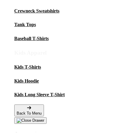
Crewneck Sweatshirts
Tank Tops
Baseball T-Shirts
Kids Apparel
Kids T-Shirts
Kids Hoodie
Kids Long Sleeve T-Shirt
Back To Menu