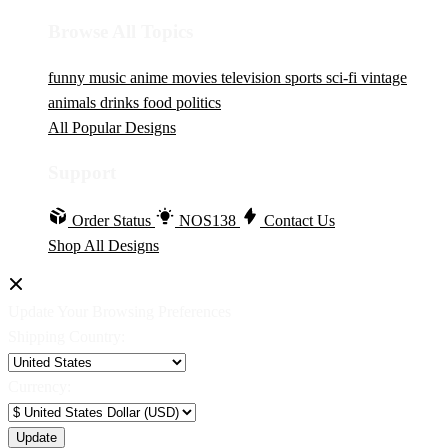
Browse All Topics
funny
music
anime
movies
television
sports
sci-fi
vintage
animals
drinks
food
politics
All Popular Designs
Support
Order Status
NOS138
Contact Us
Shop All Designs
Update Your Browsing Preferences
Shipping Country:
Currency: