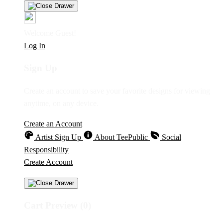
Welcome Guest!
Log In
Sign Up
Create an account to save your favorite designs for viewing
anytime, on any device.
Create an Account
Artist Sign Up
About TeePublic
Social
Responsibility
Create Account
Cart Preview (0)