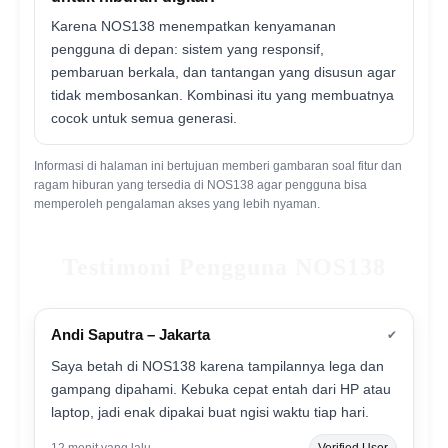
Karena NOS138 menempatkan kenyamanan
pengguna di depan: sistem yang responsif,
pembaruan berkala, dan tantangan yang disusun agar
tidak membosankan. Kombinasi itu yang membuatnya
cocok untuk semua generasi.
Informasi di halaman ini bertujuan memberi gambaran soal fitur dan
ragam hiburan yang tersedia di NOS138 agar pengguna bisa
memperoleh pengalaman akses yang lebih nyaman.
Testimoni Pengguna NOS138
Andi Saputra – Jakarta
✔
Saya betah di NOS138 karena tampilannya lega dan
gampang dipahami. Kebuka cepat entah dari HP atau
laptop, jadi enak dipakai buat ngisi waktu tiap hari.