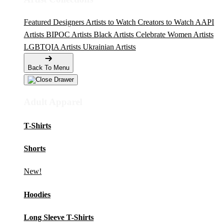
Featured Designers
Artists to Watch
Creators to Watch
AAPI
Artists
BIPOC Artists
Black Artists
Celebrate Women Artists
LGBTQIA Artists
Ukrainian Artists
Back To Menu
Adult Apparel
T-Shirts
Shorts
New!
Hoodies
Long Sleeve T-Shirts