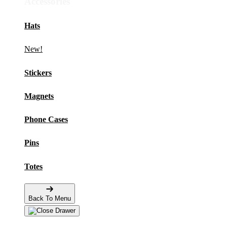
Accessories
Hats
New!
Stickers
Magnets
Phone Cases
Pins
Totes
Back To Menu