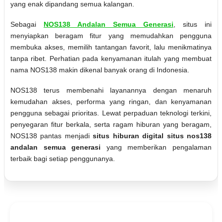
yang enak dipandang semua kalangan.
Sebagai
NOS138 Andalan Semua Generasi
, situs ini
menyiapkan beragam fitur yang memudahkan pengguna
membuka akses, memilih tantangan favorit, lalu menikmatinya
tanpa ribet. Perhatian pada kenyamanan itulah yang membuat
nama NOS138 makin dikenal banyak orang di Indonesia.
NOS138 terus membenahi layanannya dengan menaruh
kemudahan akses, performa yang ringan, dan kenyamanan
pengguna sebagai prioritas. Lewat perpaduan teknologi terkini,
penyegaran fitur berkala, serta ragam hiburan yang beragam,
NOS138 pantas menjadi
situs hiburan digital situs nos138
andalan semua generasi
yang memberikan pengalaman
terbaik bagi setiap penggunanya.